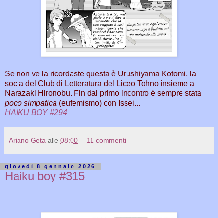
Se non ve la ricordaste questa è Urushiyama Kotomi, la
socia del Club di Letteratura del Liceo Tohno insieme a
Narazaki Hironobu. Fin dal primo incontro è sempre stata
poco simpatica
(eufemismo) con Issei...
HAIKU BOY #294
Ariano Geta
alle
08:00
11 commenti:
giovedì 8 gennaio 2026
Haiku boy #315