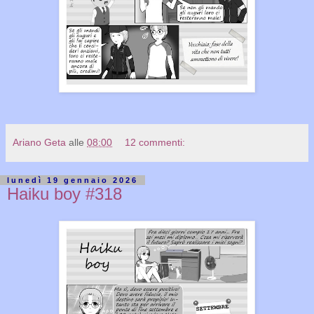
Ariano Geta
alle
08:00
12 commenti:
lunedì 19 gennaio 2026
Haiku boy #318